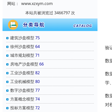
网站：
www.xzxym.com
本站共被浏览过 3466797 次
建筑沙盘模型
75
徐州沙盘模型
64
验
城市规划模型
71
数
房地产沙盘模型
66
工业沙盘模型
82
数
工业机械模型
80
学
数字沙盘模型
77
数
方案概念模型
74
对
投标方案模型
72