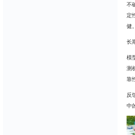
不
定
健
长
模
测
靠
反
中