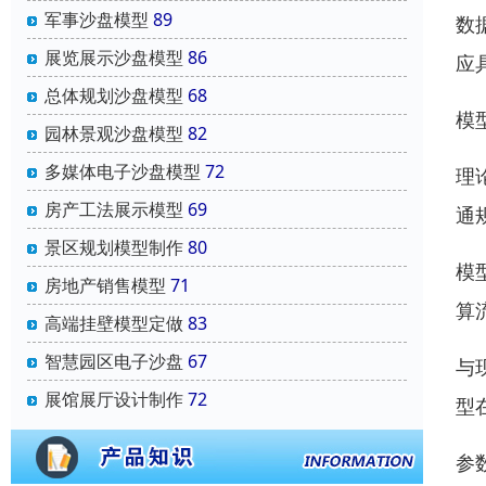
军事沙盘模型
89
数
展览展示沙盘模型
86
应
总体规划沙盘模型
68
模
园林景观沙盘模型
82
多媒体电子沙盘模型
72
理
房产工法展示模型
69
通
景区规划模型制作
80
模
房地产销售模型
71
算
高端挂壁模型定做
83
智慧园区电子沙盘
67
与
展馆展厅设计制作
72
型
参