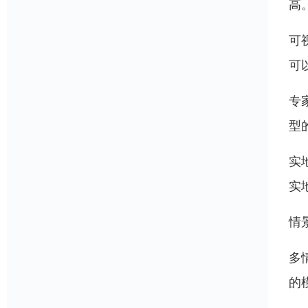
高
可
可
专
型
实
实
情
多
的