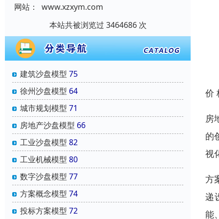
网站：
www.xzxym.com
本站共被浏览过 3464686 次
建筑沙盘模型
75
徐州沙盘模型
64
价
城市规划模型
71
房
房地产沙盘模型
66
的
工业沙盘模型
82
视
工业机械模型
80
数字沙盘模型
77
方
方案概念模型
74
递
投标方案模型
72
能