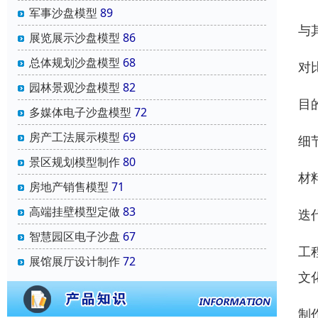
军事沙盘模型
89
与
展览展示沙盘模型
86
总体规划沙盘模型
68
对
园林景观沙盘模型
82
目
多媒体电子沙盘模型
72
房产工法展示模型
69
细
景区规划模型制作
80
材
房地产销售模型
71
高端挂壁模型定做
83
迭
智慧园区电子沙盘
67
工
展馆展厅设计制作
72
文
制