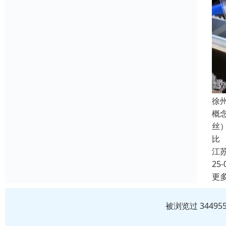
徐
概
丝
比
江
25-
更
被浏览过 3449