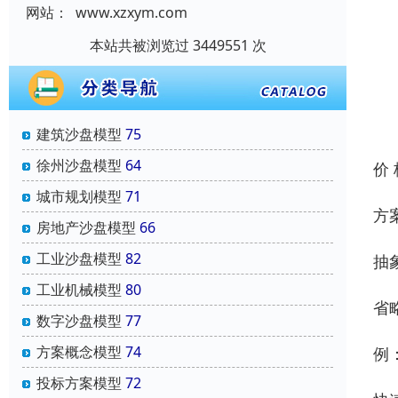
网站：
www.xzxym.com
本站共被浏览过 3449551 次
建筑沙盘模型
75
徐州沙盘模型
64
价
城市规划模型
71
方
房地产沙盘模型
66
工业沙盘模型
82
抽
工业机械模型
80
省
数字沙盘模型
77
方案概念模型
74
例
投标方案模型
72