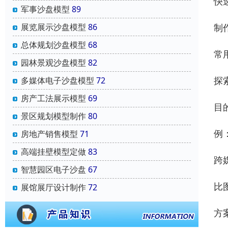
快
军事沙盘模型
89
制
展览展示沙盘模型
86
总体规划沙盘模型
68
常
园林景观沙盘模型
82
探
多媒体电子沙盘模型
72
房产工法展示模型
69
目
景区规划模型制作
80
例
房地产销售模型
71
高端挂壁模型定做
83
跨
智慧园区电子沙盘
67
比
展馆展厅设计制作
72
方