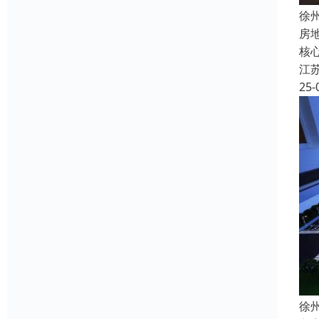
徐
房
核
江
25-
徐