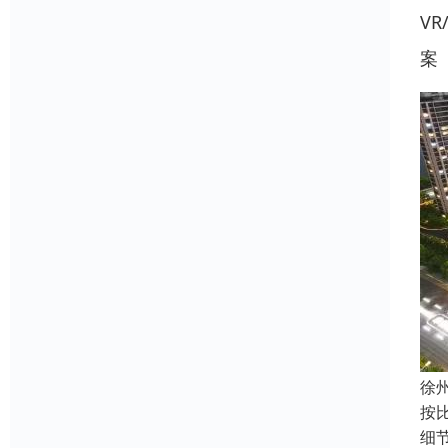
V
案
徐
按比
细节