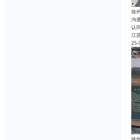
徐
沟
认
江
25-
徐