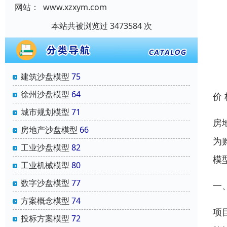
网站：
www.xzxym.com
本站共被浏览过 3473584 次
建筑沙盘模型
75
徐州沙盘模型
64
价
城市规划模型
71
房
房地产沙盘模型
66
为
工业沙盘模型
82
模
工业机械模型
80
数字沙盘模型
77
一
方案概念模型
74
项
投标方案模型
72