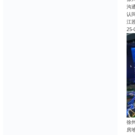
沟
认
江
25-
徐
房