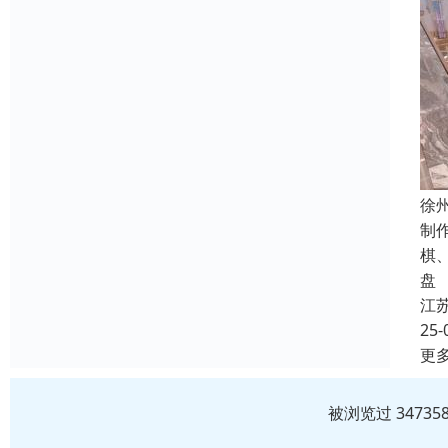
徐
制
棋
盘
江
25-
更
被浏览过 3473