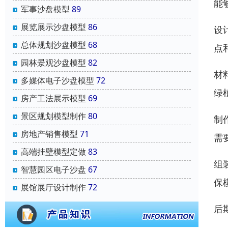
能
军事沙盘模型
89
展览展示沙盘模型
86
设
总体规划沙盘模型
68
点
园林景观沙盘模型
82
材
多媒体电子沙盘模型
72
绿
房产工法展示模型
69
景区规划模型制作
80
制
房地产销售模型
71
需
高端挂壁模型定做
83
组
智慧园区电子沙盘
67
保
展馆展厅设计制作
72
后